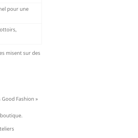
nel pour une
ttoirs,
es misent sur des
is Good Fashion »
 boutique.
eliers