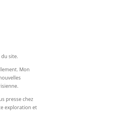
 du site.
eillement. Mon
 nouvelles
risienne.
ous presse chez
te exploration et