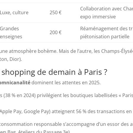
Collaboration avec Cha
Luxe, culture
250 €
expo immersive
Grandes
Réaménagement des tro
200 €
enseignes
piétonisation partielle
e une atmosphère bohème. Mais de l’autre, les Champs-Élysé
ton, Dior).
e shopping de demain à Paris ?
omnicanalité
dominent les attentes en 2025.
ts (38 % en 2024) privilégient les boutiques labellisées « Par
Apple Pay, Google Pay) atteignent 56 % des transactions en
e consommation responsable s’accompagne d’un essor des at
wn Bag, Ateliers du Passage 3e).