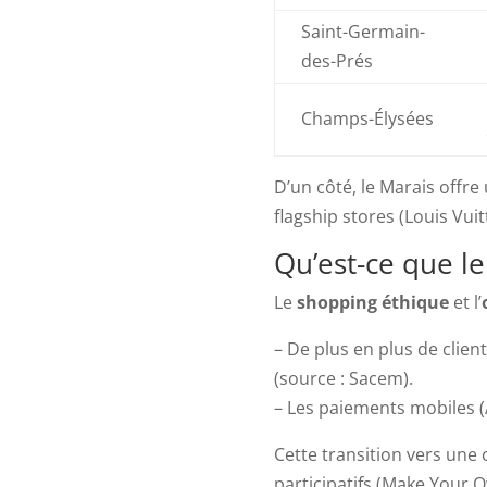
Saint-Germain-
des-Prés
Champs-Élysées
D’un côté, le Marais offr
flagship stores (Louis Vuit
Qu’est-ce que l
Le
shopping éthique
et l’
– De plus en plus de clien
(source : Sacem).
– Les paiements mobiles (
Cette transition vers un
participatifs (Make Your O